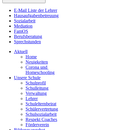
E-Mail Liste der Lehrer
Hausaufgabenbetreuung
Sozialarbeit
Mediation
FamOS
Berufsberatung
Sprechstunden
Aktuell
Home
Neuigkeiten
Corona und
Homeschooling
Unsere Schule
Schulprofil
Schulleitung
Verwaltung
Lehrer
Schulelternbeirat
Schülervertretung
Schulsozialarbeit
Respekt Coaches
Förderverein
Bildungsangebot